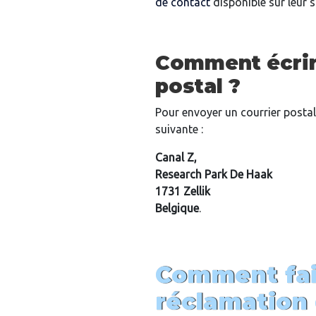
de contact
disponible sur leur s
Comment écrir
postal ?
Pour envoyer un courrier postal,
suivante :
Canal Z,
Research Park De Haak
1731 Zellik
Belgique
.
Comment fai
réclamation 