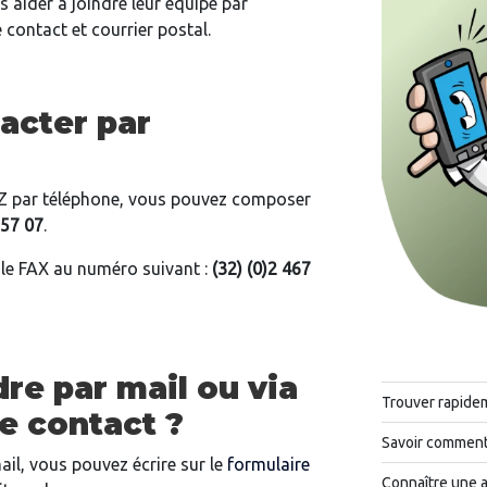
s aider à joindre leur équipe par
 contact et courrier postal.
cter par
 Z par téléphone, vous pouvez composer
 57 07
.
 le FAX au numéro suivant :
(32) (0)2 467
e par mail ou via
Trouver rapide
de contact ?
Savoir comment 
ail, vous pouvez écrire sur le
formulaire
Connaître une 