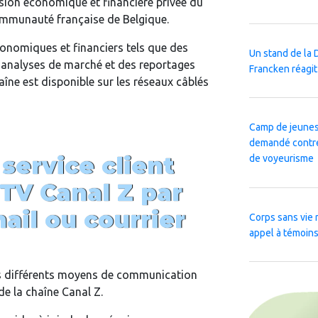
ision économique et financière privée du
ommunauté française de Belgique.
onomiques et financiers tels que des
Un stand de la 
s analyses de marché et des reportages
Francken réagit
haîne est disponible sur les réseaux câblés
Camp de jeuness
demandé contre 
 service client
de voyeurisme
 TV Canal Z par
ail ou courrier
Corps sans vie 
appel à témoins 
les différents moyens de communication
de la chaîne Canal Z.