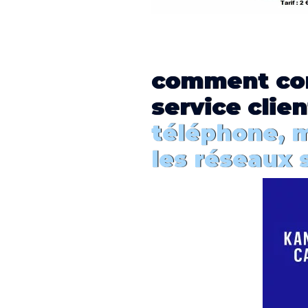
comment
co
service clien
téléphone, m
les réseaux 