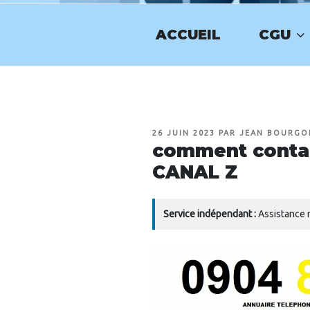
Aller
au
ACCUEIL
CGU
contenu
NUMERO-SE
principal
PUBLIÉ
26 JUIN 2023
PAR
JEAN BOURGO
LE
comment contact
CANAL Z
Service indépendant :
Assistance n