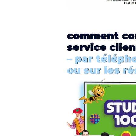
comment
co
service clien
– par téléph
ou sur les r