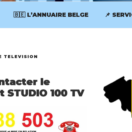
🇧🇪 L’ANNUAIRE BELGE
📌 SERV
RVICECLIENT.BE
E TELEVISION
tacter le
nt STUDIO 100 TV