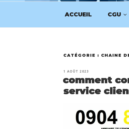
Aller
au
ACCUEIL
CGU
contenu
NUMERO-SE
principal
CATÉGORIE :
CHAINE D
PUBLIÉ
1 AOÛT 2023
LE
comment con
service clie