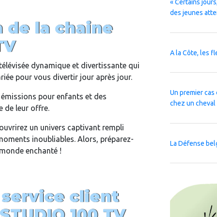
« Certains jours,
des jeunes atte
 de la chaine
TV
A la Côte, les f
élévisée dynamique et divertissante qui
ée pour vous divertir jour après jour.
Un premier cas 
 émissions pour enfants et des
chez un cheval
 de leur offre.
vrirez un univers captivant rempli
moments inoubliables. Alors, préparez-
La Défense bel
 monde enchanté !
 service client
 STUDIO 100 TV