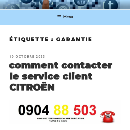
Aller
NUMERO-SERVICECLIENT.BE
au
Menu
contenu
principal
ÉTIQUETTE :
GARANTIE
PUBLIÉ
10 OCTOBRE 2023
LE
comment contacter
le service client
CITROËN