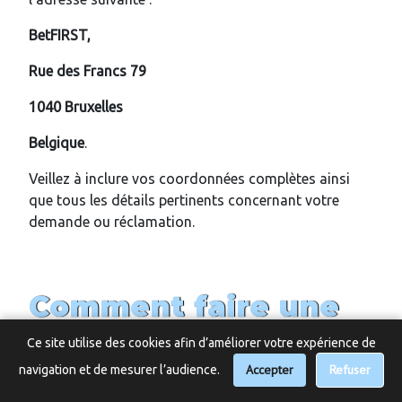
BetFIRST,
Rue des Francs 79
1040 Bruxelles
Belgique
.
Veillez à inclure vos coordonnées complètes ainsi
que tous les détails pertinents concernant votre
demande ou réclamation.
Comment faire une
réclamation auprès
Ce site utilise des cookies afin d’améliorer votre expérience de
de la marque
Accepter
📞 Besoin d’aide ?
Refuser
navigation et de mesurer l’audience.