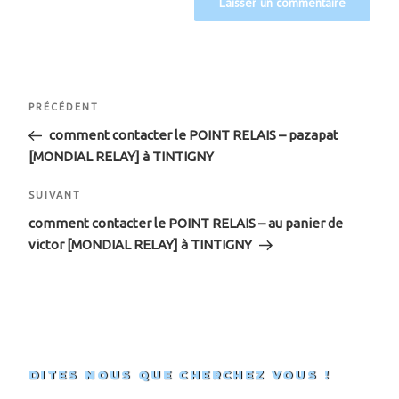
Navigation
Article
PRÉCÉDENT
de
précédent
comment contacter le POINT RELAIS – pazapat
[MONDIAL RELAY] à TINTIGNY
l’article
Article
SUIVANT
suivant
comment contacter le POINT RELAIS – au panier de
victor [MONDIAL RELAY] à TINTIGNY
DITES NOUS QUE CHERCHEZ VOUS !