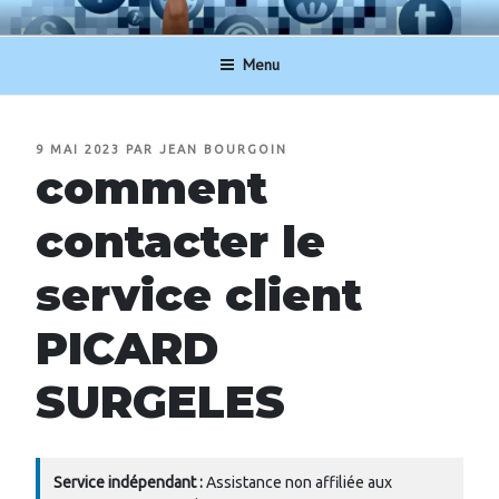
Aller
NUMERO-SERVICECLIENT.BE
au
Menu
contenu
principal
PUBLIÉ
9 MAI 2023
PAR
JEAN BOURGOIN
LE
comment
contacter le
service client
PICARD
SURGELES
Service indépendant :
Assistance non affiliée aux