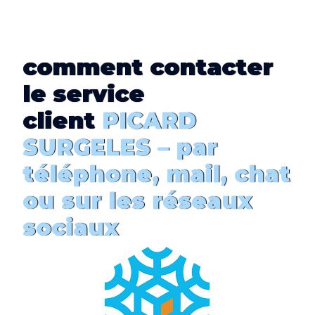
comment
contacter
le service
client
PICARD
SURGELES – par
téléphone, mail, chat
ou sur les réseaux
sociaux