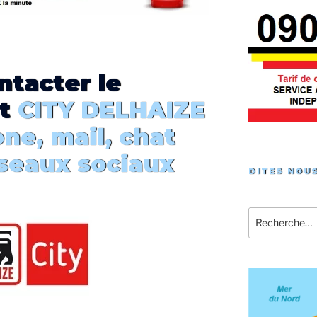
ntacter le
t
CITY DELHAIZE
one, mail, chat
éseaux sociaux
DITES NOUS
Recherche
pour
: