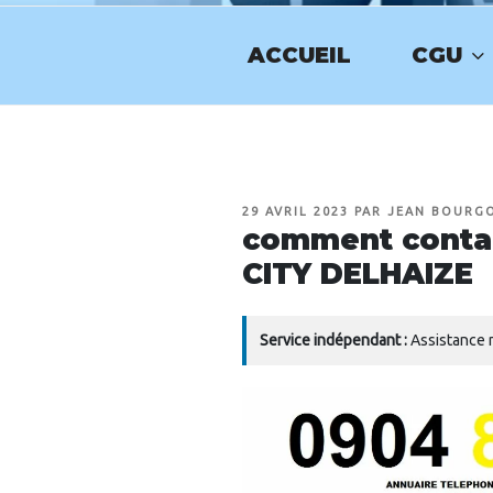
Aller
au
ACCUEIL
CGU
contenu
NUMERO-SE
principal
PUBLIÉ
29 AVRIL 2023
PAR
JEAN BOURG
LE
comment contact
CITY DELHAIZE
Service indépendant :
Assistance n