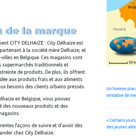
n de la marque
ient CITY DELHAIZE : City Delhaize est
artenant à la société mère Delhaize, et
s-villes en Belgique. Ces magasins sont
s supermarchés traditionnels et
treinte de produits. De plus, ils offrent
rdée aux produits frais et aux aliments
ux besoins des clients urbains pressés.
Un homme placé
tentative de me
Delhaize en Belgique, vous pouvez
mé des nouveaux produits et des
magasins.
« Certains jours,
érentes façons de suivre et d’avoir des
des jeunes atte
nder chez City Delhaize.