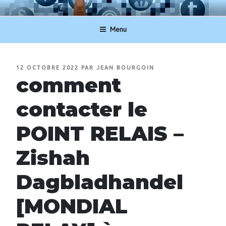
Aller
NUMERO-SERVICECLIENT.BE
au
Menu
contenu
principal
PUBLIÉ
12 OCTOBRE 2022
PAR
JEAN BOURGOIN
LE
comment
contacter le
POINT RELAIS –
Zishah
Dagbladhandel
[MONDIAL