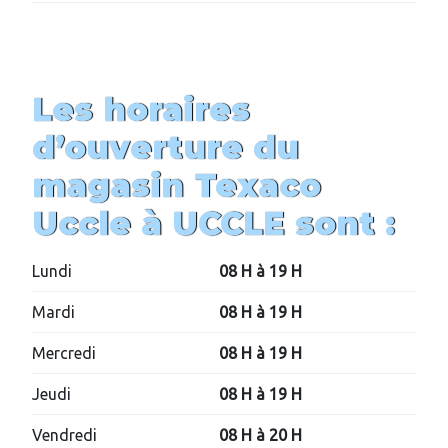
Les horaires
d’ouverture du
magasin
Texaco
Uccle
à UCCLE sont :
Lundi
08 H à 19 H
Mardi
08 H à 19 H
Mercredi
08 H à 19 H
Jeudi
08 H à 19 H
Vendredi
08 H à 20 H