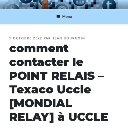
Aller
NUMERO-SERVICECLIENT.BE
au
Menu
contenu
principal
PUBLIÉ
1 OCTOBRE 2022
PAR
JEAN BOURGOIN
LE
comment
contacter le
POINT RELAIS –
Texaco Uccle
[MONDIAL
RELAY] à UCCLE