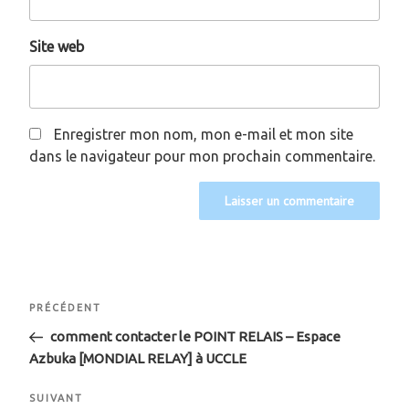
Site web
Enregistrer mon nom, mon e-mail et mon site
dans le navigateur pour mon prochain commentaire.
Navigation
Article
PRÉCÉDENT
de
précédent
comment contacter le POINT RELAIS – Espace
Azbuka [MONDIAL RELAY] à UCCLE
l’article
Article
SUIVANT