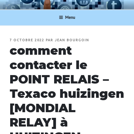
Aller
NUMERO-SERVICECLIENT.BE
au
Menu
contenu
principal
PUBLIÉ
7 OCTOBRE 2022
PAR
JEAN BOURGOIN
LE
comment
contacter le
POINT RELAIS –
Texaco huizingen
[MONDIAL
RELAY] à