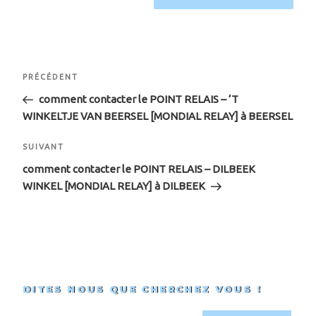
Navigation
Article
PRÉCÉDENT
de
précédent
comment contacter le POINT RELAIS – ‘T
WINKELTJE VAN BEERSEL [MONDIAL RELAY] à BEERSEL
l’article
Article
SUIVANT
suivant
comment contacter le POINT RELAIS – DILBEEK
WINKEL [MONDIAL RELAY] à DILBEEK
DITES NOUS QUE CHERCHEZ VOUS !