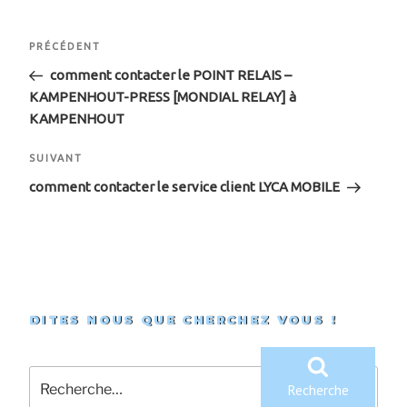
Navigation
Article
PRÉCÉDENT
de
précédent
comment contacter le POINT RELAIS –
KAMPENHOUT-PRESS [MONDIAL RELAY] à
l’article
KAMPENHOUT
Article
SUIVANT
suivant
comment contacter le service client LYCA MOBILE
DITES NOUS QUE CHERCHEZ VOUS !
Recherche
pour
Recherche