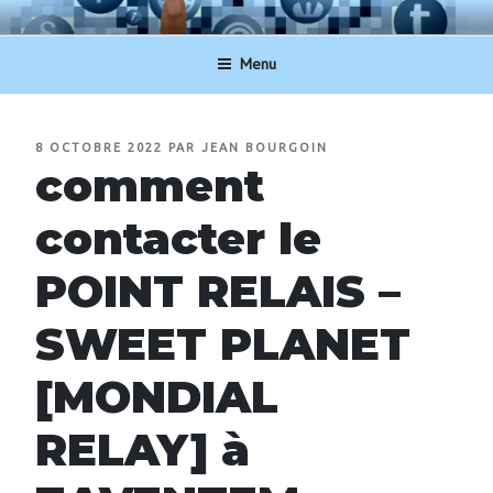
Aller
NUMERO-SERVICECLIENT.BE
au
Menu
contenu
principal
PUBLIÉ
8 OCTOBRE 2022
PAR
JEAN BOURGOIN
LE
comment
contacter le
POINT RELAIS –
SWEET PLANET
[MONDIAL
RELAY] à