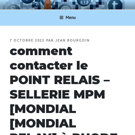
Aller
NUMERO-SERVICECLIENT.BE
au
Menu
contenu
principal
PUBLIÉ
7 OCTOBRE 2022
PAR
JEAN BOURGOIN
LE
comment
contacter le
POINT RELAIS –
SELLERIE MPM
[MONDIAL
[MONDIAL