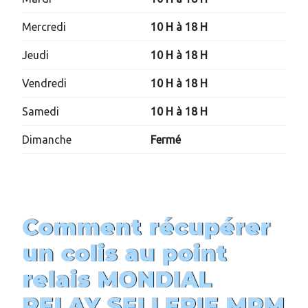
Mercredi
10 H à 18 H
Jeudi
10 H à 18 H
Vendredi
10 H à 18 H
Samedi
10 H à 18 H
Dimanche
Fermé
Comment récupérer
un colis au point
relais MONDIAL
RELAY
SELLERIE MPM