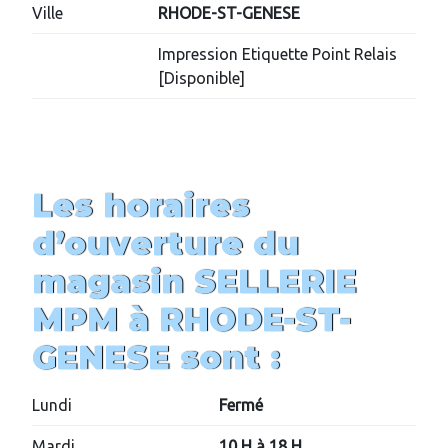
Ville
RHODE-ST-GENESE
Impression Etiquette Point Relais
[Disponible]
Les horaires
d’ouverture du
magasin
SELLERIE
MPM
à RHODE-ST-
GENESE
sont :
Lundi
Fermé
Mardi
10 H à 18 H