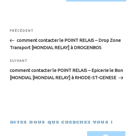
Navigation
Article
PRÉCÉDENT
de
précédent
comment contacter le POINT RELAIS – Drop Zone
Transport [MONDIAL RELAY] à DROGENBOS
l’article
Article
SUIVANT
suivant
comment contacter le POINT RELAIS – Epicerie le Bon
[MONDIAL [MONDIAL RELAY] à RHODE-ST-GENESE
DITES NOUS QUE CHERCHEZ VOUS !