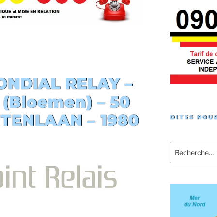
NDIAL RELAY –
 (Bloemen)
– 50
TENLAAN – 1980
DITES NOUS
Recherche
pour
: