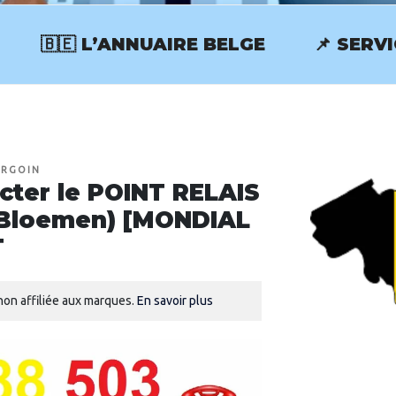
🇧🇪 L’ANNUAIRE BELGE
📌 SERV
RVICECLIENT.BE
URGOIN
ter le POINT RELAIS
(Bloemen) [MONDIAL
T
on affiliée aux marques.
En savoir plus