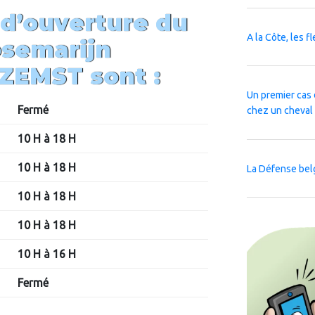
 d’ouverture du
A la Côte, les f
semarijn
 ZEMST
sont :
Un premier cas 
Fermé
chez un cheval
10 H à 18 H
10 H à 18 H
La Défense bel
10 H à 18 H
10 H à 18 H
10 H à 16 H
Fermé