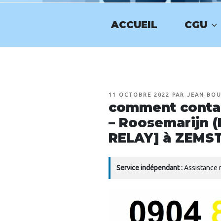
Aller
au
ACCUEIL
CGU
contenu
NUMERO-SE
principal
PUBLIÉ
11 OCTOBRE 2022
PAR
JEAN BO
LE
comment contac
– Roosemarijn 
RELAY] à ZEMS
Service indépendant :
Assistance n