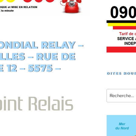
NDIAL RELAY –
LLES
– RUE DE
12 – 5575 –
DITES NOUS
Recherche
pour
: