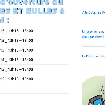
 d’ouverture du
ES ET BULLES
à
A la Côte, les f
t :
h15
_ 13h15 – 18h00
Un premier cas 
chez un cheval
15 _ 13h15 – 18h00
h15
_ 13h15 – 18h00
La Défense bel
h15
_ 13h15 – 18h00
h15
_ 13h15 – 18h00
h15
_ 13h15 – 18h00