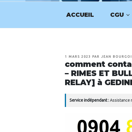
Aller
au
ACCUEIL
CGU
contenu
NUMERO-SE
principal
PUBLIÉ
1 MARS 2023
PAR
JEAN BOURGO
LE
comment contac
– RIMES ET BUL
RELAY] à GEDIN
Service indépendant :
Assistance n