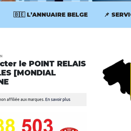
🇧🇪 L’ANNUAIRE BELGE
📌 SERV
RVICECLIENT.BE
IN
ter le POINT RELAIS
LES [MONDIAL
NE
on affiliée aux marques.
En savoir plus