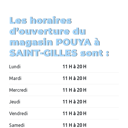
Les horaires
d’ouverture du
magasin POUYA à
SAINT-GILLES
sont :
Lundi
11 H à 20 H
Mardi
11 H à
20
H
Mercredi
11 H à
20
H
Jeudi
11 H à
20
H
Vendredi
11 H à
20
H
Samedi
11 H à
20
H