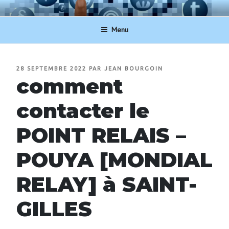
Aller
NUMERO-SERVICECLIENT.BE
au
Menu
contenu
principal
PUBLIÉ
28 SEPTEMBRE 2022
PAR
JEAN BOURGOIN
LE
comment
contacter le
POINT RELAIS –
POUYA [MONDIAL
RELAY] à SAINT-
GILLES