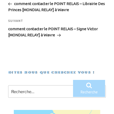
de
précédent
comment contacter le POINT RELAIS – Librairie Des
Princes [MONDIAL RELAY] à Wavre
l’article
Article
SUIVANT
suivant
comment contacter le POINT RELAIS – Signe Victor
[MONDIAL RELAY] à Wavre
DITES NOUS QUE CHERCHEZ VOUS !
Recherche
pour
Recherche
: