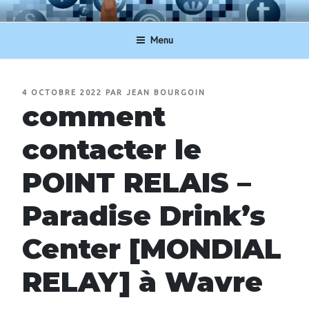
Aller
NUMERO-SERVICECLIENT.BE
au
Menu
contenu
principal
PUBLIÉ
4 OCTOBRE 2022
PAR
JEAN BOURGOIN
LE
comment
contacter le
POINT RELAIS –
Paradise Drink’s
Center [MONDIAL
RELAY] à Wavre