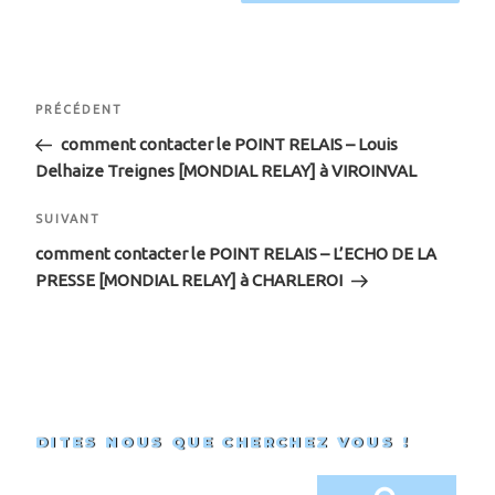
Navigation
Article
PRÉCÉDENT
de
précédent
comment contacter le POINT RELAIS – Louis
Delhaize Treignes [MONDIAL RELAY] à VIROINVAL
l’article
Article
SUIVANT
suivant
comment contacter le POINT RELAIS –
L’ECHO DE LA
PRESSE
[MONDIAL RELAY] à CHARLEROI
DITES NOUS QUE CHERCHEZ VOUS !