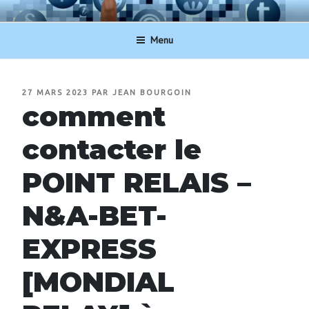
Aller
NUMERO-SERVICECLIENT.BE
au
Menu
contenu
principal
PUBLIÉ
27 MARS 2023
PAR
JEAN BOURGOIN
LE
comment
contacter le
POINT RELAIS –
N&A-BET-
EXPRESS
[MONDIAL