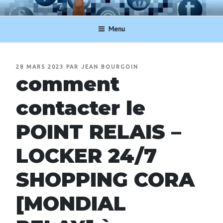
Aller
NUMERO-SERVICECLIENT.BE
au
Menu
contenu
principal
PUBLIÉ
28 MARS 2023
PAR
JEAN BOURGOIN
LE
comment
contacter le
POINT RELAIS –
LOCKER 24/7
SHOPPING CORA
[MONDIAL