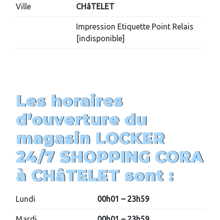
Ville
CHâTELET
Impression Etiquette Point Relais
[indisponible]
Les horaires
d’ouverture du
magasin
LOCKER
24/7
SHOPPING CORA
à
CHâTELET
sont :
Lundi
00h01 – 23h59
Mardi
00h01 – 23h59