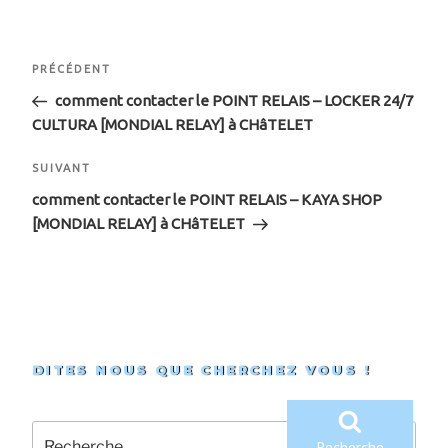
Navigation
Article
PRÉCÉDENT
de
précédent
comment contacter le POINT RELAIS – LOCKER 24/7
CULTURA [MONDIAL RELAY] à CHâTELET
l’article
Article
SUIVANT
suivant
comment contacter le POINT RELAIS – KAYA SHOP
[MONDIAL RELAY] à CHâTELET
DITES NOUS QUE CHERCHEZ VOUS !
Recherche
pour
Recherche