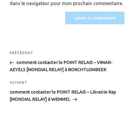
dans le navigateur pour mon prochain commentaire.
Navigation
Article
PRÉCÉDENT
de
précédent
comment contacter le POINT RELAIS – VIMAR-
AEYELS [MONDIAL RELAY] à BORCHTLOMBEEK
l’article
Article
SUIVANT
suivant
comment contacter le POINT RELAIS – Librairie Ray
[MONDIAL RELAY] à WEMMEL