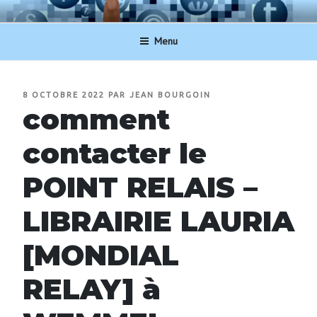
Aller
NUMERO-SERVICECLIENT.BE
au
Menu
contenu
principal
PUBLIÉ
8 OCTOBRE 2022
PAR
JEAN BOURGOIN
LE
comment
contacter le
POINT RELAIS –
LIBRAIRIE LAURIA
[MONDIAL
RELAY] à