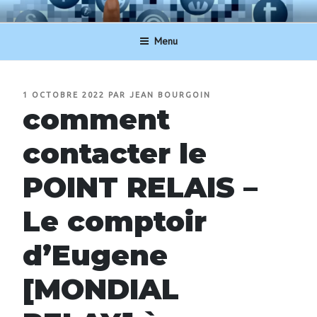
Aller
NUMERO-SERVICECLIENT.BE
au
Menu
contenu
principal
PUBLIÉ
1 OCTOBRE 2022
PAR
JEAN BOURGOIN
LE
comment
contacter le
POINT RELAIS –
Le comptoir
d’Eugene
[MONDIAL