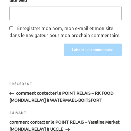
Site web
Enregistrer mon nom, mon e-mail et mon site
dans le navigateur pour mon prochain commentaire.
Navigation
Article
PRÉCÉDENT
de
précédent
comment contacter le POINT RELAIS – RK FOOD
[MONDIAL RELAY] à WATERMAEL-BOITSFORT
l’article
Article
SUIVANT
suivant
comment contacter le POINT RELAIS – Yasalina Market
[MONDIAL RELAY] à UCCLE