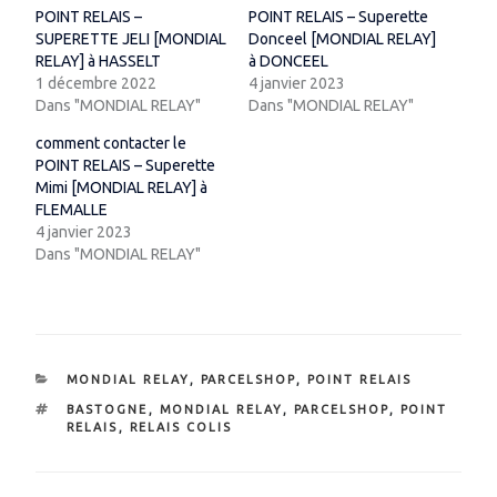
POINT RELAIS –
POINT RELAIS – Superette
SUPERETTE JELI [MONDIAL
Donceel [MONDIAL RELAY]
RELAY] à HASSELT
à DONCEEL
1 décembre 2022
4 janvier 2023
Dans "MONDIAL RELAY"
Dans "MONDIAL RELAY"
comment contacter le
POINT RELAIS – Superette
Mimi [MONDIAL RELAY] à
FLEMALLE
4 janvier 2023
Dans "MONDIAL RELAY"
CATÉGORIES
MONDIAL RELAY
,
PARCELSHOP
,
POINT RELAIS
ÉTIQUETTES
BASTOGNE
,
MONDIAL RELAY
,
PARCELSHOP
,
POINT
RELAIS
,
RELAIS COLIS