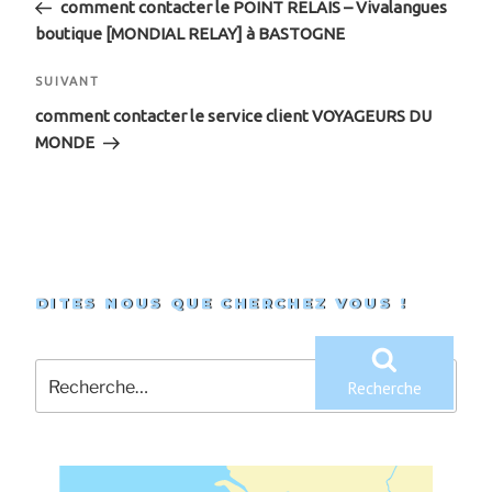
de
précédent
comment contacter le POINT RELAIS – Vivalangues
boutique [MONDIAL RELAY] à BASTOGNE
l’article
Article
SUIVANT
suivant
comment contacter le service client VOYAGEURS DU
MONDE
DITES NOUS QUE CHERCHEZ VOUS !
Recherche
pour
Recherche
: