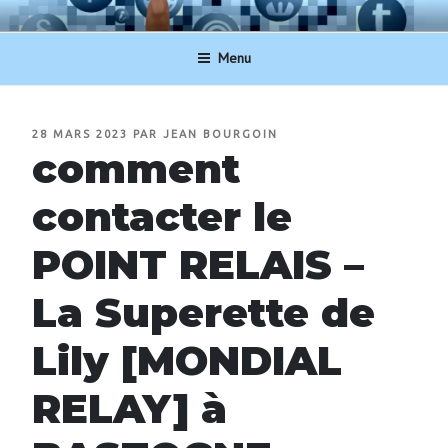
Aller
NUMERO-SERVICECLIENT.BE
au
Menu
contenu
principal
PUBLIÉ
28 MARS 2023
PAR
JEAN BOURGOIN
LE
comment
contacter le
POINT RELAIS –
La Superette de
Lily [MONDIAL
RELAY] à