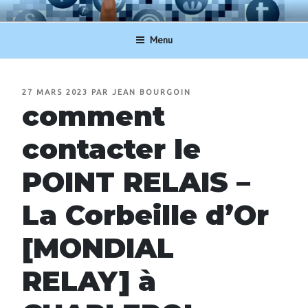
Aller
NUMERO-SERVICECLIENT.BE
au
Menu
contenu
principal
PUBLIÉ
27 MARS 2023
PAR
JEAN BOURGOIN
LE
comment
contacter le
POINT RELAIS –
La Corbeille d’Or
[MONDIAL
RELAY] à