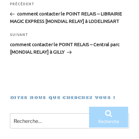
Navigation
Article
PRÉCÉDENT
de
précédent
comment contacter le POINT RELAIS – LIBRAIRIE
MAGIC EXPRESS [MONDIAL RELAY] à LODELINSART
l’article
Article
SUIVANT
suivant
comment contacter le POINT RELAIS – Central parc
[MONDIAL RELAY] à GILLY
DITES NOUS QUE CHERCHEZ VOUS !
Recherche
pour
Recherche
: