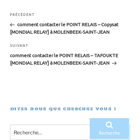
Navigation
Article
PRÉCÉDENT
de
précédent
comment contacter le POINT RELAIS – Copysat
[MONDIAL RELAY] à MOLENBEEK-SAINT-JEAN
l’article
Article
SUIVANT
suivant
comment contacter le POINT RELAIS – TAFOUKTE
[MONDIAL RELAY] à MOLENBEEK-SAINT-JEAN
DITES NOUS QUE CHERCHEZ VOUS !
Recherche
pour
Recherche
: