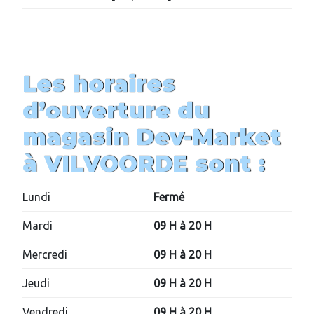
Les horaires
d’ouverture du
magasin
Dev-Market
à
VILVOORDE
sont :
Lundi
Fermé
Mardi
09 H à 20 H
Mercredi
09 H à 20 H
Jeudi
09 H à 20 H
Vendredi
09 H à 20 H