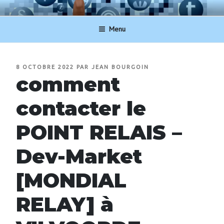
Aller
NUMERO-SERVICECLIENT.BE
au
Menu
contenu
principal
PUBLIÉ
8 OCTOBRE 2022
PAR
JEAN BOURGOIN
LE
comment
contacter le
POINT RELAIS –
Dev-Market
[MONDIAL
RELAY] à