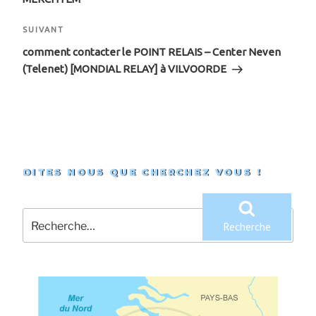
Article
SUIVANT
suivant
comment contacter le POINT RELAIS – Center Neven
(Telenet) [MONDIAL RELAY] à VILVOORDE
DITES NOUS QUE CHERCHEZ VOUS !
Recherche
pour
Recherche
: