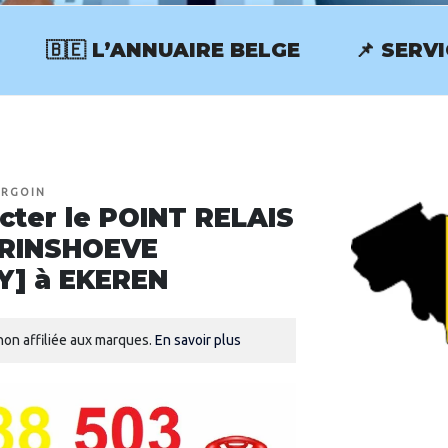
🇧🇪 L’ANNUAIRE BELGE
📌 SERV
RVICECLIENT.BE
URGOIN
ter le POINT RELAIS
PRINSHOEVE
Y] à EKEREN
on affiliée aux marques.
En savoir plus