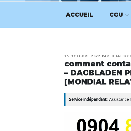
Aller
au
ACCUEIL
CGU
contenu
NUMERO-SE
principal
PUBLIÉ
15 OCTOBRE 2022
PAR
JEAN BO
LE
comment contac
– DAGBLADEN 
[MONDIAL RELA
Service indépendant :
Assistance n