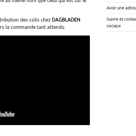
tre au même nom que celui qui est sur le
Avoir une adres
Suivre et conta
tribution des colis chez
DAGBLADEN
sociaux
ors la commande tant attendu.