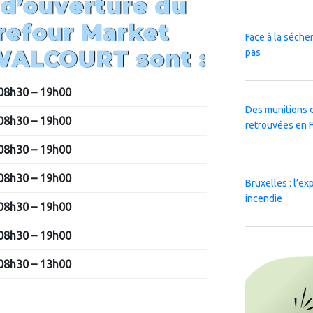
 d’ouverture du
refour Market
Face à la sécher
WALCOURT
sont :
pas
08h30 – 19h00
Des munitions 
08h30 – 19h00
retrouvées en 
08h30 – 19h00
08h30 – 19h00
Bruxelles : l’e
incendie
08h30 – 19h00
08h30 – 19h00
08h30 – 13h00