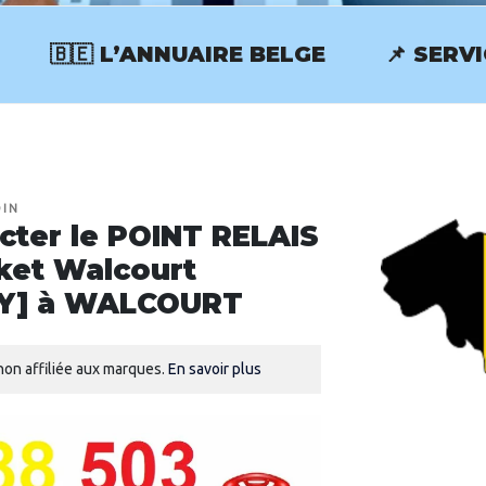
🇧🇪 L’ANNUAIRE BELGE
📌 SERV
RVICECLIENT.BE
OIN
ter le POINT RELAIS
ket Walcourt
Y] à WALCOURT
on affiliée aux marques.
En savoir plus