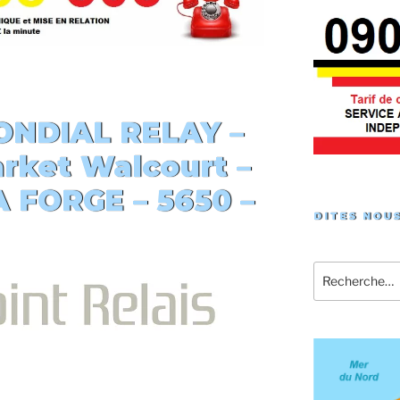
NDIAL RELAY –
arket Walcourt
–
 FORGE – 5650 –
DITES NOUS
Recherche
pour
: