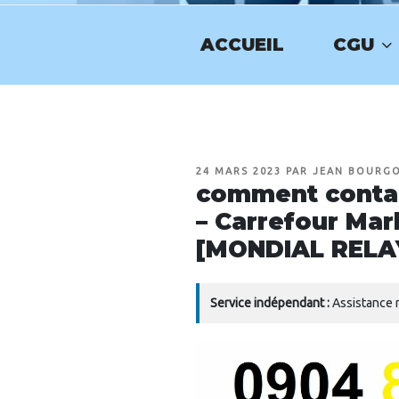
Aller
au
ACCUEIL
CGU
contenu
NUMERO-SE
principal
PUBLIÉ
24 MARS 2023
PAR
JEAN BOURG
LE
comment contac
– Carrefour Mar
[MONDIAL RELA
Service indépendant :
Assistance n