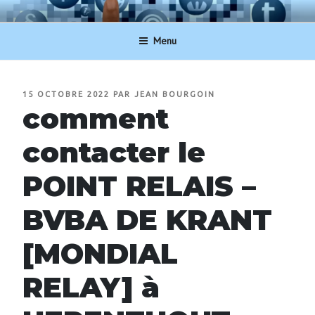
Aller
NUMERO-SERVICECLIENT.BE
au
Menu
contenu
principal
PUBLIÉ
15 OCTOBRE 2022
PAR
JEAN BOURGOIN
LE
comment
contacter le
POINT RELAIS –
BVBA DE KRANT
[MONDIAL
RELAY] à