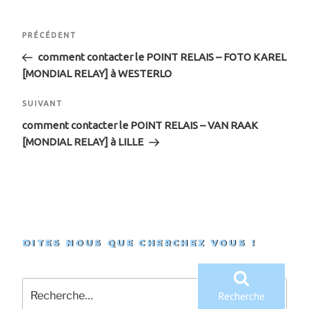
Navigation
Article
PRÉCÉDENT
de
précédent
comment contacter le POINT RELAIS – FOTO KAREL
[MONDIAL RELAY] à WESTERLO
l’article
Article
SUIVANT
suivant
comment contacter le POINT RELAIS – VAN RAAK
[MONDIAL RELAY] à LILLE
DITES NOUS QUE CHERCHEZ VOUS !
Recherche
pour
Recherche