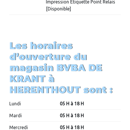
Impression Etiquette Point Relais
[Disponible]
Les horaires
d’ouverture du
magasin BVBA DE
KRANT à
HERENTHOUT
sont :
Lundi
05 H à 18 H
Mardi
05 H à 18 H
Mercredi
05 H à 18 H