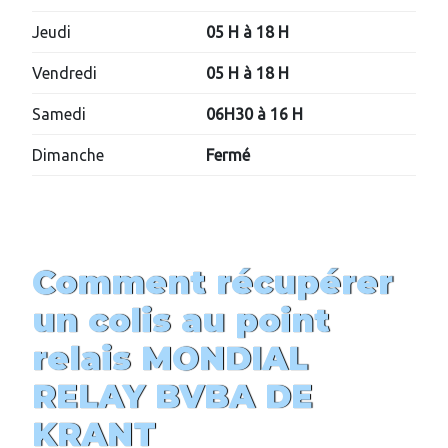
Jeudi
05 H à 18 H
Vendredi
05 H à 18 H
Samedi
06H30 à 1
6
H
Dimanche
Fermé
Comment récupérer
un colis au point
relais MONDIAL
RELAY BVBA DE
KRANT