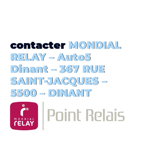
contacter
MONDIAL
RELAY –
Auto5
Dinant
– 367 RUE
SAINT-JACQUES –
5500 –
DINANT