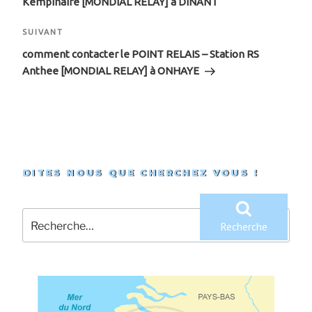
Kempinaire [MONDIAL RELAY] à DINANT
l’article
Article
SUIVANT
suivant
comment contacter le POINT RELAIS – Station RS
Anthee [MONDIAL RELAY] à ONHAYE
DITES NOUS QUE CHERCHEZ VOUS !
Recherche
pour
Recherche
: