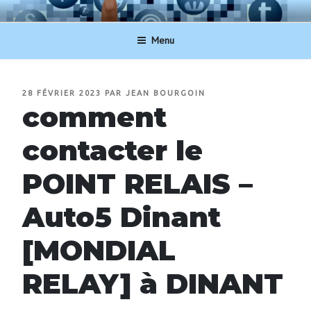
Aller
NUMERO-SERVICECLIENT.BE
au
Menu
contenu
principal
PUBLIÉ
28 FÉVRIER 2023
PAR
JEAN BOURGOIN
LE
comment
contacter le
POINT RELAIS –
Auto5 Dinant
[MONDIAL
RELAY] à DINANT