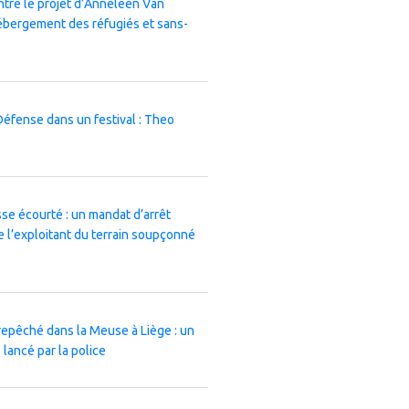
ntre le projet d’Anneleen Van
ébergement des réfugiés et sans-
Défense dans un festival : Theo
e écourté : un mandat d’arrêt
l’exploitant du terrain soupçonné
repêché dans la Meuse à Liège : un
lancé par la police