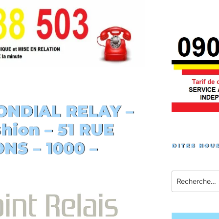
NDIAL RELAY –
shion
– 51 RUE
NS – 1000 –
DITES NOUS
Recherche
pour
: