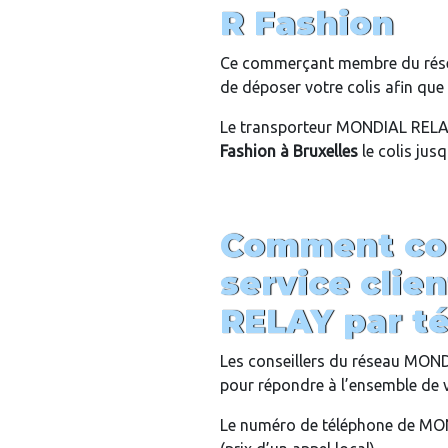
R Fashion
Ce commerçant membre du rés
de déposer votre colis afin que c
Le transporteur MONDIAL RELAY
Fashion
à Bruxelles
le colis jus
Comment con
service cli
RELAY par t
Les conseillers du réseau MON
pour répondre à l’ensemble de 
Le numéro de téléphone de MON