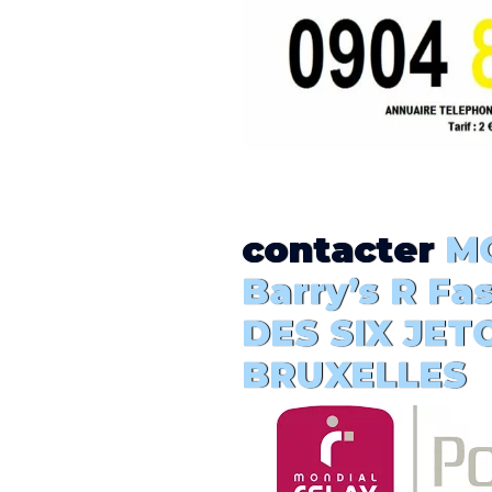
contacter
MO
Barry’s R Fa
DES SIX JETO
BRUXELLES