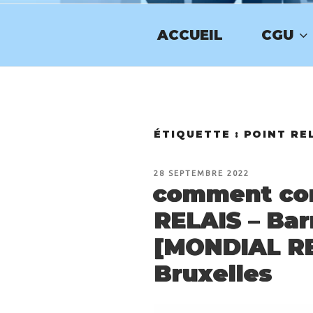
Aller
au
ACCUEIL
CGU
contenu
NUMERO-SE
principal
ÉTIQUETTE :
POINT RE
PUBLIÉ
28 SEPTEMBRE 2022
LE
comment con
RELAIS – Bar
[MONDIAL RE
Bruxelles