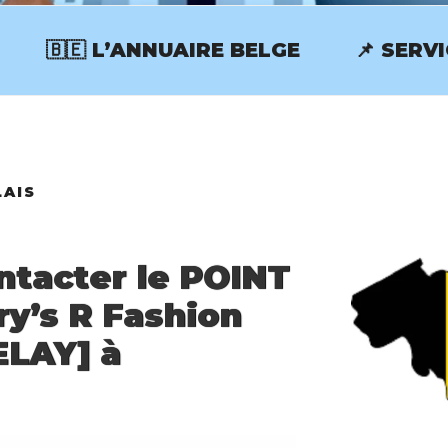
🇧🇪 L’ANNUAIRE BELGE
📌 SERV
RVICECLIENT.BE
LAIS
tacter le POINT
ry’s R Fashion
LAY] à