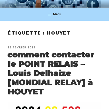
Aller
NUMERO-SERVICECLIENT.BE
au
Menu
contenu
principal
ÉTIQUETTE :
HOUYET
PUBLIÉ
28 FÉVRIER 2023
LE
comment contacter
le POINT RELAIS –
Louis Delhaize
[MONDIAL RELAY] à
HOUYET