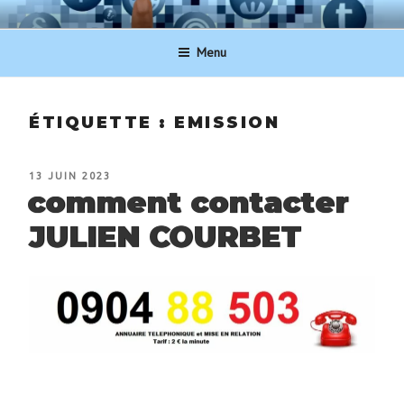
Aller
NUMERO-SERVICECLIENT.BE
au
Menu
contenu
principal
ÉTIQUETTE :
EMISSION
PUBLIÉ
13 JUIN 2023
LE
comment contacter
JULIEN COURBET