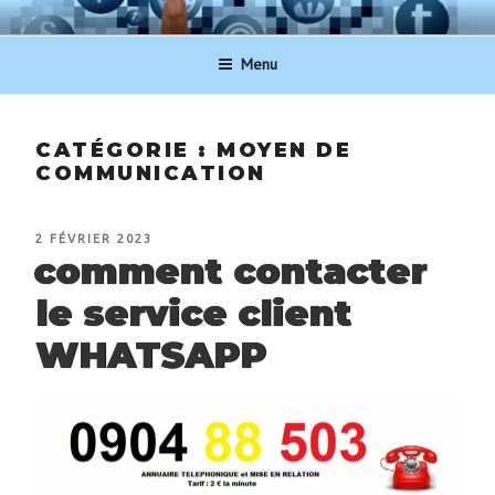
Aller
NUMERO-SERVICECLIENT.BE
au
Menu
contenu
principal
CATÉGORIE :
MOYEN DE
COMMUNICATION
PUBLIÉ
2 FÉVRIER 2023
LE
comment contacter
le service client
WHATSAPP